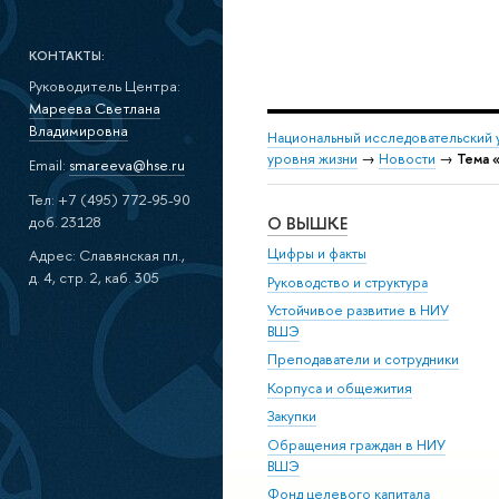
КОНТАКТЫ:
Руководитель Центра:
Мареева Светлана
Владимировна
Национальный исследовательский 
уровня жизни
→
Новости
→
Тема 
Email:
smareeva@hse.ru
Тел: +7 (495) 772-95-90
доб. 23128
О ВЫШКЕ
Цифры и факты
Адрес: Славянская пл.,
д. 4, стр. 2, каб. 305
Руководство и структура
Устойчивое развитие в НИУ
ВШЭ
Преподаватели и сотрудники
Корпуса и общежития
Закупки
Обращения граждан в НИУ
ВШЭ
Фонд целевого капитала