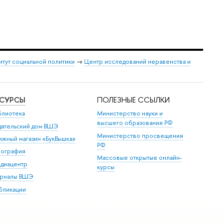
итут социальной политики
→
Центр исследований неравенства и
ЕСУРСЫ
ПОЛЕЗНЫЕ ССЫЛКИ
блиотека
Министерство науки и
высшего образования РФ
дательский дом ВШЭ
Министерство просвещения
ижный магазин «БукВышка»
РФ
пография
Массовые открытые онлайн-
диацентр
курсы
рналы ВШЭ
бликации