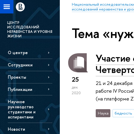
Национальный исследовательски
исследований неравенства и уро
ЦЕНТР
Тема «ну
ИССЛЕДОВАНИЙ
НЕРАВЕНСТВА И УРОВНЯ
ЖИЗНИ
О центре
Участие 
Сотрудники
Четверт
Проекты
25
21 и 24 декабря
дек
Публикации
работе IV Росси
2020
(на платформе 
Научное
руководство
студентами и
Наука
бедность
аспирантами
Новости