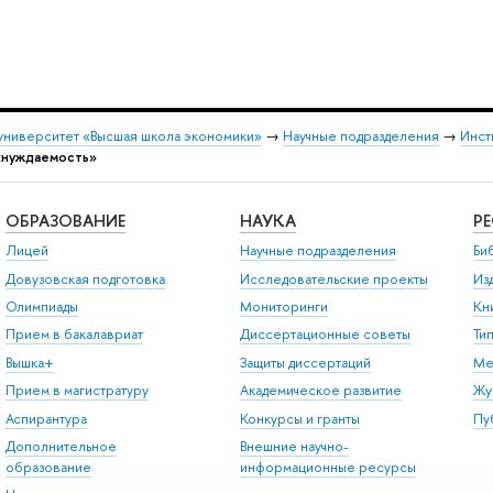
университет «Высшая школа экономики»
→
Научные подразделения
→
Инст
«нуждаемость»
ОБРАЗОВАНИЕ
НАУКА
Р
Лицей
Научные подразделения
Би
Довузовская подготовка
Исследовательские проекты
Из
Олимпиады
Мониторинги
Кн
Прием в бакалавриат
Диссертационные советы
Ти
Вышка+
Защиты диссертаций
Ме
Прием в магистратуру
Академическое развитие
Жу
Аспирантура
Конкурсы и гранты
Пу
Дополнительное
Внешние научно-
образование
информационные ресурсы