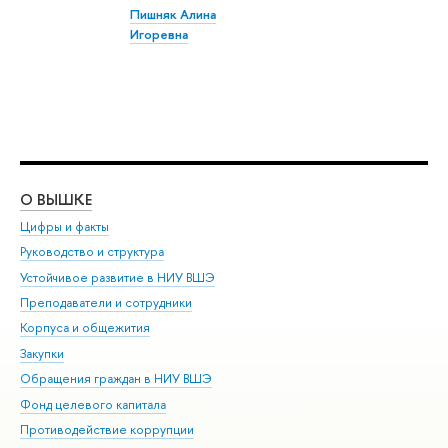
Пишняк Алина
Игоревна
О ВЫШКЕ
ОБ
Цифры и факты
Ли
Руководство и структура
Дов
Устойчивое развитие в НИУ ВШЭ
Ол
Преподаватели и сотрудники
При
Корпуса и общежития
Вы
Закупки
При
Обращения граждан в НИУ ВШЭ
Ас
Фонд целевого капитала
До
Противодействие коррупции
Цен