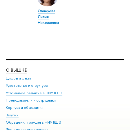
Овчарова
Лилия
Николаевна
О ВЫШКЕ
ОБ
Цифры и факты
Ли
Руководство и структура
Дов
Устойчивое развитие в НИУ ВШЭ
Ол
Преподаватели и сотрудники
При
Корпуса и общежития
Вы
Закупки
При
Обращения граждан в НИУ ВШЭ
Ас
Фонд целевого капитала
До